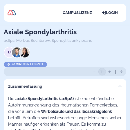
CAMPUSLIZENZ
LOGIN
Axiale Spondylarthritis
axSpa,
Morbus Bechterew,
Spondylitis ankylosans
IJ
16 MINUTEN LESEZEIT
Zusammenfassung
Die
axiale Spondylarthritis
(axSpA)
ist eine entzündliche
Autoimmunerkrankung des rheumatischen Formenkreises,
die vor allem die
Wirbelsäule und das
Iliosakralgelenk
betrifft. Betroffen sind insbesondere junge Menschen, wobei
Männer häufiger erkranken als Frauen. Es kommt zu