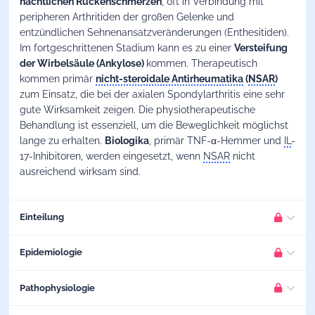
nächtlichen Rückenschmerzen
, oft in Verbindung mit
peripheren Arthritiden der großen Gelenke und
entzündlichen Sehnenansatzveränderungen (Enthesitiden).
Im fortgeschrittenen Stadium kann es zu einer
Versteifung
der Wirbelsäule (Ankylose)
kommen. Therapeutisch
kommen primär
nicht-steroidale Antirheumatika
(
NSAR
)
zum Einsatz, die bei der axialen Spondylarthritis eine sehr
gute Wirksamkeit zeigen. Die physiotherapeutische
Behandlung ist essenziell, um die Beweglichkeit möglichst
lange zu erhalten.
Biologika
, primär TNF-α-Hemmer und
IL
-
17-Inhibitoren, werden eingesetzt, wenn
NSAR
nicht
ausreichend wirksam sind.
Einteilung
Die
radiografische axSpA
(Morbus Bechterew, Spondylitis
Epidemiologie
ankylosans)
zeigt klare Veränderungen im Röntgenbild,
BITTE EINLOGGEN
während bei der
nicht-radiografischen axSpA
radiologische
Etwa 0,5 % der erwachsenen Bevölkerung sind betroffen
Pathophysiologie
Auffälligkeiten in frühen Stadien nur im MRT sichtbar sind.
Damit wir Dir weiterhin Inhalte in hoher Qualität bieten
BITTE EINLOGGEN
Männer sind häufiger betroffen als Frauen (Verhältnis 3:2)
können, ist dieser Teil des Artikels nur für registrierte
Beide Formen können ähnliche Symptome aufweisen,