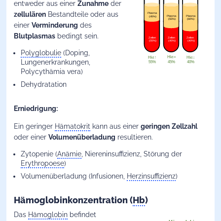
entweder aus einer
Zunahme
der
zellulären
Bestandteile oder aus
einer
Verminderung
des
Blutplasmas
bedingt sein.
Polyglobulie
(Doping,
Lungenerkrankungen,
Polycythämia vera)
Dehydratation
Erniedrigung:
Ein geringer
Hämatokrit
kann aus einer
geringen
Zellzahl
oder einer
Volumenüberladung
resultieren.
Zytopenie (
Anämie
, Niereninsuffizienz, Störung der
Erythropoese
)
Volumenüberladung (Infusionen,
Herzinsuffizienz
)
Hämoglobinkonzentration (
Hb
)
Das
Hämoglobin
befindet