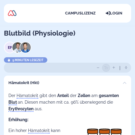
CAMPUSLIZENZ
LOGIN
Blutbild (Physiologie)
EP
9 MINUTEN LESEZEIT
Hämatokrit (Hkt)
Der
Hämatokrit
gibt den
Anteil
der
Zellen
am
gesamten
Blut
an. Diesen machen mit ca. 96% überwiegend die
Erythrozyten
aus.
Erhöhung:
Ein hoher
Hämatokrit
kann