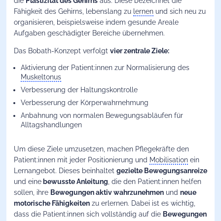
die
Plastizität des Gehirns
aus. Diese bezeichnet die
Fähigkeit des Gehirns, lebenslang zu
lernen
und sich neu zu
organisieren, beispielsweise indem gesunde Areale
Aufgaben geschädigter Bereiche übernehmen.
Das Bobath-Konzept verfolgt
vier zentrale Ziele:
Aktivierung der Patient:innen zur Normalisierung des
Muskeltonus
Verbesserung der Haltungskontrolle
Verbesserung der Körperwahrnehmung
Anbahnung von normalen Bewegungsabläufen für
Alltagshandlungen
Um diese Ziele umzusetzen, machen Pflegekräfte den
Patient:innen mit jeder Positionierung und
Mobilisation
ein
Lernangebot. Dieses beinhaltet
gezielte Bewegungsanreize
und eine
bewusste Anleitung
, die den Patient:innen helfen
sollen, ihre
Bewegungen aktiv wahrzunehmen
und
neue
motorische Fähigkeiten
zu erlernen. Dabei ist es wichtig,
dass die Patient:innen sich vollständig auf die
Bewegungen