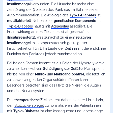
Insulinmangel
verbunden. Die Ursache ist meist eine
Zerstörung der β-Zellen des
Pankreas
im Rahmen einer
Autoimmunreaktion. Die Ätiologie des
Typ-2-Diabetes
ist
multifaktoriell
. Neben einer
genetischen Komponente
ist
Typ-2-Diabetes
häufig mit
Adipositas
assoziiert. Die
Insulinwirkung an den Zielzellen ist abgeschwächt
(
Insulinresistenz
), was zunächst zu einem
relativen
Insulinmangel
mit kompensatorisch gesteigerter
Insulinsekretion führt. Im Laufe der Zeit nimmt die endokrine
Funktion des
Pankreas
jedoch zunehmend ab.
Bei beiden Formen kommt es als Folge der Hyperglykämie
zu einer konsekutiven
Schädigung der Gefäße
. Man spricht
hierbei von einer
Mikro- und Makroangiopathie
, die letztlich
zu schwerwiegenden Organschäden führen kann.
Besonders betroffen sind das Herz, die Nieren, die Augen
und das
Nervensystem
.
Das
therapeutische Ziel
besteht daher in erster Linie darin,
den
Blutzuckerspiegel
zu normalisieren. Bei Patient:innen
mit
Typ-1-Diabetes
ist eine konsequente und lebenslange