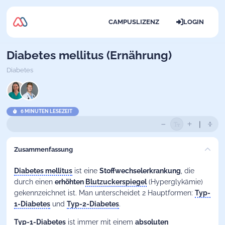
CAMPUSLIZENZ
LOGIN
Diabetes mellitus (Ernährung)
Diabetes
6 MINUTEN LESEZEIT
Zusammenfassung
Diabetes mellitus
ist eine
Stoffwechselerkrankung
, die
durch einen
erhöhten
Blutzuckerspiegel
(Hyperglykämie)
gekennzeichnet ist. Man unterscheidet 2 Hauptformen:
Typ-
1-Diabetes
und
Typ-2-Diabetes
.
Typ-1-Diabetes
ist immer mit einem
absoluten