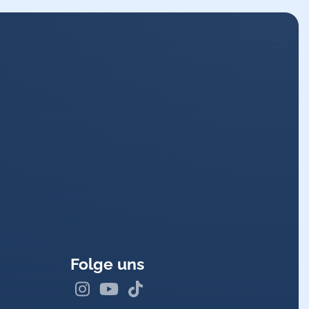
n-
Implantation
=
TAVI
)
ng
diagnostizieren oder
Folge uns