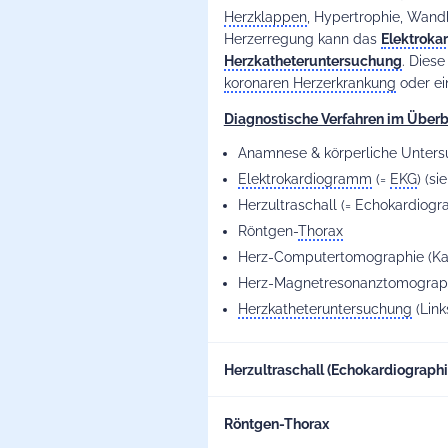
Herzklappen
, Hypertrophie, Wan
Herzerregung kann das
Elektrok
Herzkatheteruntersuchung
. Diese
koronaren Herzerkrankung
oder e
Diagnostische Verfahren im Überb
Anamnese & körperliche Unters
Elektrokardiogramm
(=
EKG
) (
si
Herzultraschall (= Echokardiogr
Röntgen-
Thorax
Herz-Computertomographie (Ka
Herz-Magnetresonanztomograph
Herzkatheteruntersuchung
(Link
Herzultraschall (Echokardiographi
Aufgrund der nicht-invasiven Durc
Röntgen-Thorax
eine der wichtigsten diagnostisch