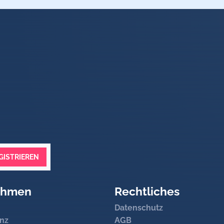
he Genauigkeit
➜ kann eine
Herzkatheteruntersuchung
ersetzen
m
interventionellen Aortenklappenersatz
(Transkatheter-Aortenklappe
n
oder einer
Bypass-Operation
at eine sehr hohe Genauigkeit und kann eine
koronare Herzerkranku
agnostische
Herzkatheteruntersuchung
ersetzen.
GISTRIEREN
ehmen
Rechtliches
TTE-
Schnittbilder
Datenschutz
nz
AGB