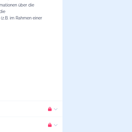
rmationen über die
die
(z.B. im Rahmen einer
hokardiographie
bietet, ist sie
nsthorakalen