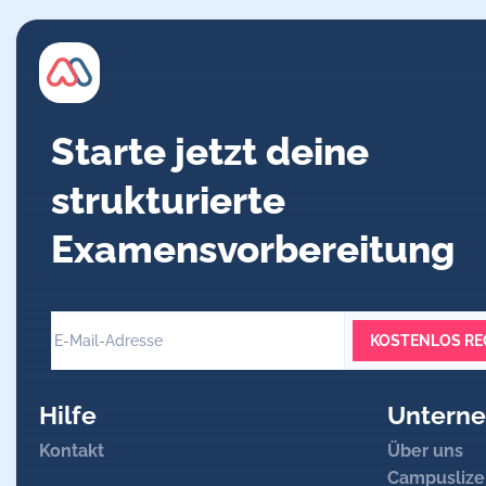
Ermittlung des „Kalkscores“:
ho
Zur
Therapieplanung
vor eine
Kontrolle nach
einer
Interventio
Starte jetzt deine
Info
Eine
CT-Koronarangiographie
h
strukturierte
ausschließen. Sie kann eine di
Examensvorbereitung
KOSTENLOS RE
Hilfe
Untern
Kontakt
Über uns
Campuslize