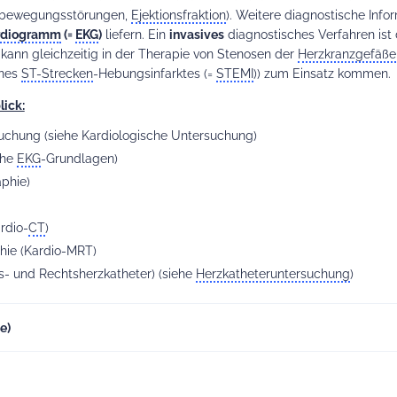
dbewegungsstörungen,
Ejektionsfraktion
). Weitere diagnostische Info
ardiogramm
(=
EKG
)
liefern. Ein
invasives
diagnostisches Verfahren ist 
 kann gleichzeitig in der Therapie von Stenosen der
Herzkranzgefäße
ines
ST-Strecken
-Hebungsinfarktes (=
STEMI
)) zum Einsatz kommen.
lick:
uchung (
siehe
Kardiologische Untersuchung)
ehe
EKG
-Grundlagen)
aphie)
rdio-
CT
)
ie (Kardio-MRT)
s- und Rechtsherzkatheter) (
siehe
Herzkatheteruntersuchung
)
e)
hführbarkeit und der vielen diagnostischen Möglichkeiten, die die
Ec
en Methoden in der Kardiologie. Man unterscheidet zwischen der Tra