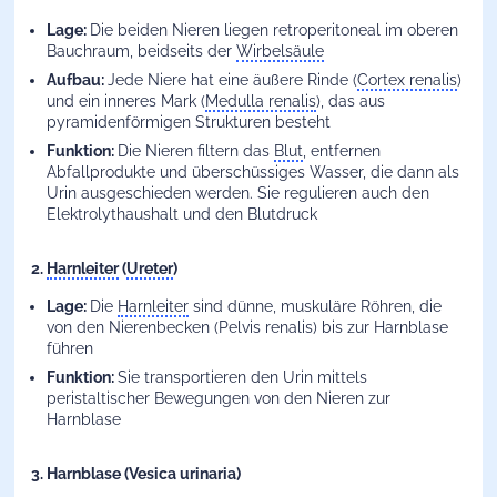
Lage:
Die beiden Nieren liegen retroperitoneal im oberen
Bauchraum, beidseits der
Wirbelsäule
Aufbau:
Jede Niere hat eine äußere Rinde (
Cortex renalis
)
und ein inneres Mark (
Medulla renalis
), das aus
pyramidenförmigen Strukturen besteht
Funktion:
Die Nieren filtern das
Blut
, entfernen
Abfallprodukte und überschüssiges Wasser, die dann als
Urin ausgeschieden werden. Sie regulieren auch den
Elektrolythaushalt und den Blutdruck
2.
Harnleiter
(
Ureter
)
Lage:
Die
Harnleiter
sind dünne, muskuläre Röhren, die
von den Nierenbecken (Pelvis renalis) bis zur Harnblase
führen
Funktion:
Sie transportieren den Urin mittels
peristaltischer Bewegungen von den Nieren zur
Harnblase
3. Harnblase (Vesica urinaria)