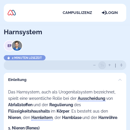
CAMPUSLIZENZ
LOGIN
Harnsystem
EP
2 MINUTEN LESEZEIT
Einleitung
Das Harnsystem, auch als Urogenitalsystem bezeichnet,
spielt eine wesentliche Rolle bei der
Ausscheidung
von
Abfallstoffen
und der
Regulierung
des
Flüssigkeitshaushalts
im
Körper
. Es besteht aus den
Nieren
, den
Harnleitern
, der
Harnblase
und der
Harnröhre
.
1. Nieren (Renes)