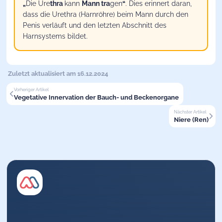
„
Die Ure
thra
kann
Mann tra
gen
“
. Dies erinnert daran,
dass die Urethra (Harnröhre) beim Mann durch den
Penis verläuft und den letzten Abschnitt des
Harnsystems bildet.
Zuletzt aktualisiert am 16.12.2024
Vorheriger Artikel
Vegetative Innervation der Bauch- und Beckenorgane
Nächster Artikel
Niere (Ren)