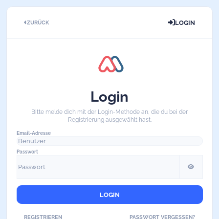
LOGIN
ZURÜCK
Login
Bitte melde dich mit der Login-Methode an, die du bei der
Registrierung ausgewählt hast.
Email-Adresse
Passwort
LOGIN
REGISTRIEREN
PASSWORT VERGESSEN?