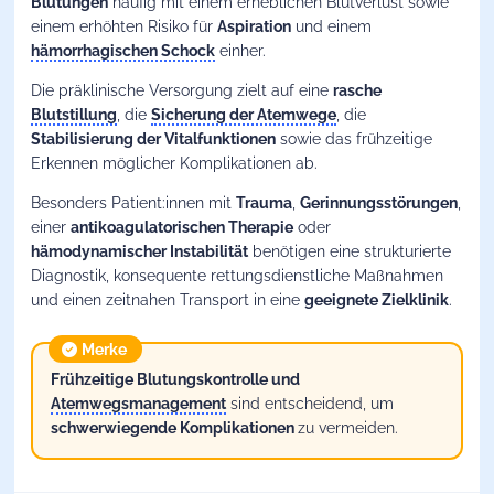
Blutungen
häufig mit einem erheblichen Blutverlust sowie
einem erhöhten Risiko für
Aspiration
und einem
hämorrhagischen Schock
einher.
Die präklinische Versorgung zielt auf eine
rasche
Blutstillung
, die
Sicherung der Atemwege
, die
Stabilisierung der Vitalfunktionen
sowie das frühzeitige
Erkennen möglicher Komplikationen ab.
Besonders Patient:innen mit
Trauma
,
Gerinnungsstörungen
,
einer
antikoagulatorischen Therapie
oder
hämodynamischer Instabilität
benötigen eine strukturierte
Diagnostik, konsequente rettungsdienstliche Maßnahmen
und einen zeitnahen Transport in eine
geeignete Zielklinik
.
Merke
Frühzeitige Blutungskontrolle und
Atemwegsmanagement
sind entscheidend, um
schwerwiegende Komplikationen
zu vermeiden.