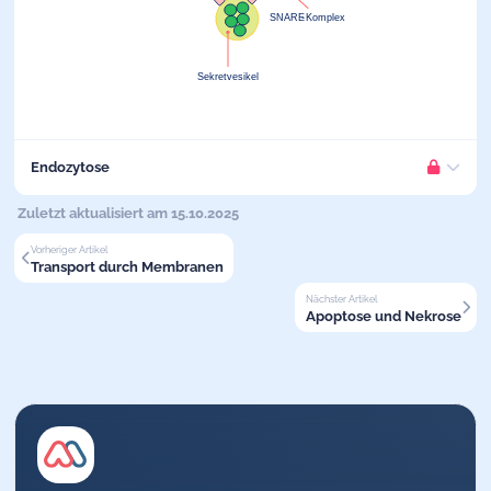
Endozytose
Die
Endozytose
ist ein zellulärer Prozess, bei dem
Zuletzt aktualisiert am 15.10.2025
Zellpartikel
aus
dem
extrazellulären Raum aufgenommen
BITTE EINLOGGEN
Vorheriger Artikel
werden.
Transport durch Membranen
Damit wir Dir weiterhin Inhalte in hoher Qualität bieten
können, ist dieser Teil des Artikels nur für registrierte
Dabei unterscheidet man die Endozytose von
großen
Nächster Artikel
Nutzer:innen zugänglich. Logge dich ein oder teste Mediknow
Apoptose und Nekrose
Teilchen
(
Phagozytose
) und von
gelösten Substanzen
jetzt kostenlos.
(
Pinozytose
)
Bei der
rezeptorvermittelten Endozytose
erfolgt die
ANMELDEN MIT GOOGLE
Aufnahme gelöster Substanzen durch spezialisierte
Rezeptoren
. Dieser Prozess umfasst die Bildung von
JETZT KOSTENLOS TESTEN
beschichteten Gruben und Vesikeln. Diese werden zu
verschiedenen intrazellulären Kompartimenten
transportiert oder mit primären Lysosomen verschmolzen