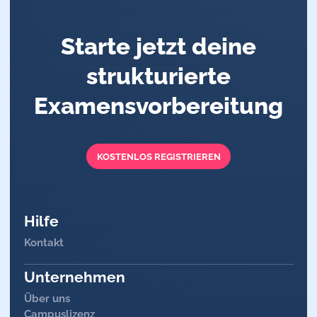
Merke
Starte jetzt deine
Weg der rezeptorvermittelten Endozytose:
coated pits → coated vesicles → frühes Endosom →
strukturierte
spätes Endosom
Examensvorbereitung
KOSTENLOS REGISTRIEREN
Hilfe
Kontakt
Unternehmen
Über uns
Campuslizenz