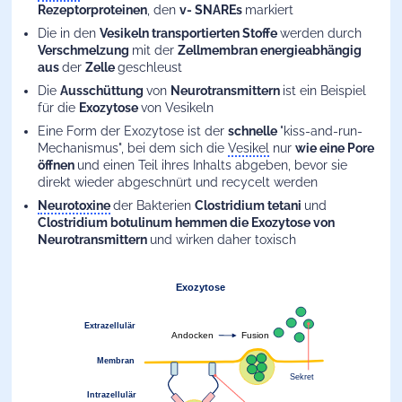
Rezeptorproteinen
, den
v- SNAREs
markiert
Die in den
Vesikeln transportierten Stoffe
werden durch
Verschmelzung
mit der
Zellmembran energieabhängig
aus
der
Zelle
geschleust
Die
Ausschüttung
von
Neurotransmittern
ist ein Beispiel
für die
Exozytose
von Vesikeln
Eine Form der Exozytose ist der
schnelle
"kiss-and-run-
Mechanismus", bei dem sich die
Vesikel
nur
wie eine Pore
öffnen
und einen Teil ihres Inhalts abgeben, bevor sie
direkt wieder abgeschnürt und recycelt werden
Neurotoxine
der Bakterien
Clostridium tetani
und
Clostridium botulinum hemmen die Exozytose von
Neurotransmittern
und wirken daher toxisch