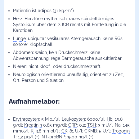
2
Patientin ist adipös (31 kg/m
)
Herz: Herztöne rhythmisch, raues spindelförmiges
Systolikum über dem 2. ICR rechts mit Fortleitung in die
Karotiden
Lunge
: ubiquitär vesikuläres Atemgeräusch, keine RGs,
sonorer Klopfschall
Abdomen: weich, kein Druckschmerz, keine
Abwehrspannung, rege Darmgeräusche auskultierbar
Nieren: nicht klopf- oder druckschmerzhaft
Neurologisch orientierend unauffällig, orientiert zu Zeit,
Ort, Person und Situation
Aufnahmelabor:
Erythrozyten
: 5 Mio./µl;
Leukozyten
: 6000/µl;
Hb
: 15,8
g/dl;
Kreatinin
0,85 mg/dl;
CRP
: 0,2;
TSH
: 3 mU/l; Na: 145
mmol/l;
K
: 3,8 mmol/l ;
CK
: 81 U/l; CKMB: 5 U/l;
Troponin
T
: 1,2 µg/l (↑); NT-proBNP: 1500 ng/l (↑)