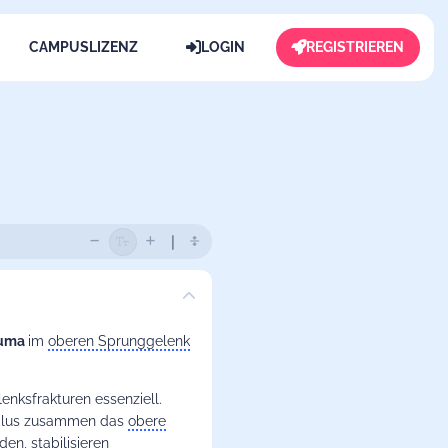
CAMPUSLIZENZ
LOGIN
REGISTRIEREN
auma
im
oberen Sprunggelenk
nksfrakturen essenziell.
Talus zusammen das
obere
n, stabilisieren