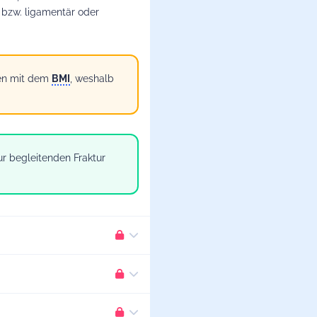
 bzw. ligamentär oder
en mit dem
BMI
, weshalb
ur begleitenden Fraktur
onation), seltener ein
Sprung
r für