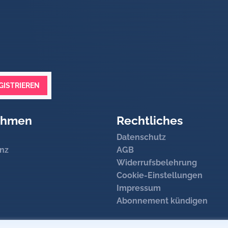
en distalen 6cm des Außenknöchels?
tels indirekter oder direkter
Zugschraube
s naviculare?
ur
sollte an eine Schädigung des N. peroneus communis gedacht we
r Basis des Os metatarsale V
GISTRIEREN
ehmen
Rechtliches
Datenschutz
nz
AGB
Widerrufsbelehrung
Cookie-Einstellungen
Impressum
Abonnement kündigen