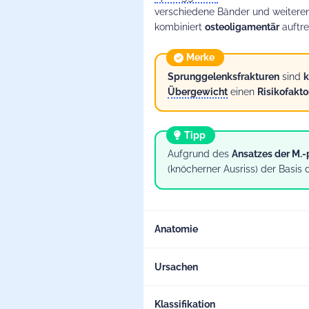
verschiedene Bänder und weitere
kombiniert
osteoligamentär
auftre
Merke
Sprunggelenksfrakturen
sind
k
Übergewicht
einen
Risikofakto
Tipp
Aufgrund des
Ansatzes der M.
(knöcherner Ausriss) der Basis
Anatomie
Ursachen
Ursache von Innen- und Außenknö
Klassifikation
Damit wir Dir weite