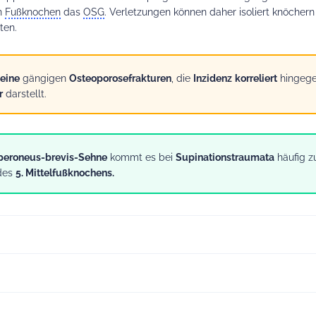
n
Fußknochen
das
OSG
. Verletzungen können daher isoliert knöchern
ten.
eine
gängigen
Osteoporosefrakturen
, die
Inzidenz
korreliert
hingeg
r
darstellt.
-peroneus-brevis-Sehne
kommt es bei
Supinationstraumata
häufig z
 des
5. Mittelfußknochens.
BITTE EINLOGGEN
chelfrakturen sind fast immer
Umknicktraumata
(Supination oder Pr
rhin Inhalte in hoher Qualität bieten können, ist dieser Teil des Artikels nu