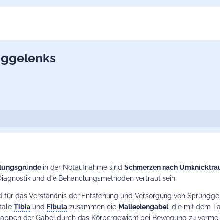
nggelenks
ellungsgründe
in der Notaufnahme sind
Schmerzen nach Umknicktr
 Diagnostik und die Behandlungsmethoden vertraut sein.
 für das Verständnis der Entstehung und Versorgung von Sprunggele
stale
Tibia
und
Fibula
zusammen die
Malleolengabel
, die mit dem 
lappen der Gabel durch das Körpergewicht bei Bewegung zu vermeide