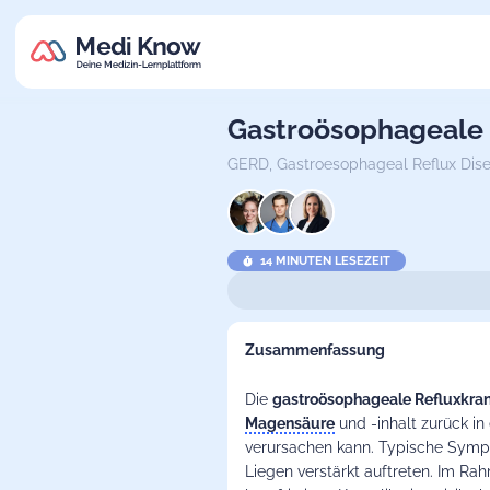
Gastroösophageale 
GERD,
Gastroesophageal Reflux Dis
14 MINUTEN LESEZEIT
Zusammenfassung
Die
gastroösophageale Refluxkran
Magensäure
und -inhalt zurück in
verursachen kann. Typische Sym
Liegen verstärkt auftreten. Im Ra