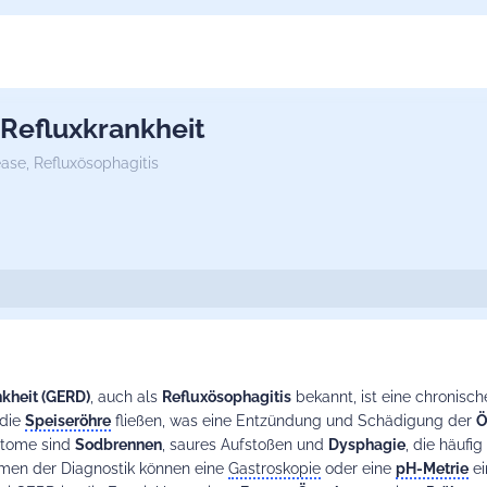
Refluxkrankheit
ease,
Refluxösophagitis
kheit
(GERD)
, auch als
Refluxösophagitis
bekannt, ist eine chronisch
 die
Speiseröhre
fließen, was eine Entzündung und Schädigung der
Ö
ptome sind
Sodbrennen
, saures Aufstoßen und
Dysphagie
, die häufi
hmen der Diagnostik können eine
Gastroskopie
oder eine
pH-Metrie
ei