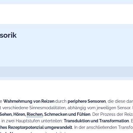
sorik
ie
Wahrnehmung von Reizen
durch
periphere Sensoren
, die diese da
bt verschiedene Sinnesmodalitäten, abhängig vom jeweiligen Sensor.
Sehen, Hören,
Riechen
, Schmecken und Fühlen
. Der Prozess der Rei
ch in zwei Hauptstufen unterteilen:
Transduktion und Transformation
. 
sches Rezeptorpotenzial umgewandelt
. In der anschließenden Transf