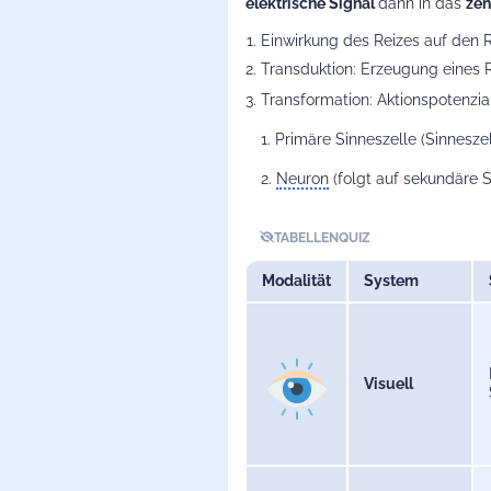
elektrische Signal
dann in das
zen
Einwirkung des Reizes auf den R
Transduktion: Erzeugung eines R
Transformation: Aktionspotenzia
1. Primäre Sinneszelle (Sinnesz
2.
Neuron
(folgt auf sekundäre S
TABELLENQUIZ
Modalität
System
Visuell