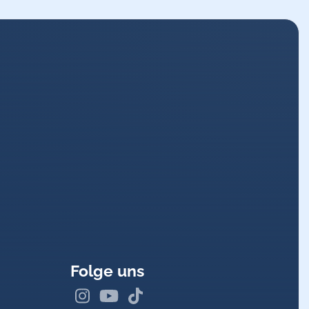
eich
die
umliegenden Neurone
enzierter
wird. Zum Beispiel
e
Aktivität
ihrer
Nachbarn
rt, dass benachbarte Bereiche
werden, während
Divergenz
anismen unterstützen die
Folge uns