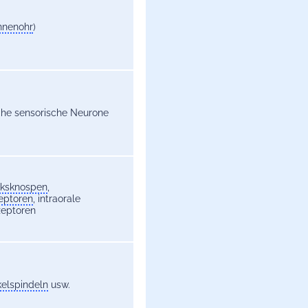
nnenohr
)
che sensorische Neurone
ksknospen
,
eptoren
, intraorale
eptoren
elspindeln
usw.