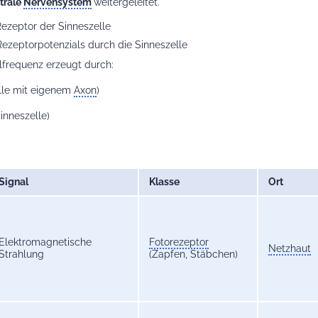
trale
Nervensystem
weitergeleitet.
ezeptor der Sinneszelle
ezeptorpotenzials durch die Sinneszelle
lfrequenz erzeugt durch:
elle mit eigenem
Axon
)
inneszelle)
Signal
Klasse
Ort
Elektromagnetische
Fotorezeptor
Netzhaut
Strahlung
(Zapfen, Stäbchen)