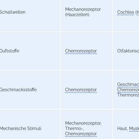
Mechanorezeptor
Schallwellen
Cochlea
(
I
(Haarzellen)
Duftstoffe
Chemorezeptor
Olfaktoris
Geschmac
Geschmacksstoffe
Chemorezeptor
Chemorez
Thermorez
Mechanorezeptor,
Mechanische Stimuli
Thermo-,
Haut,
Musk
Chemorezeptor