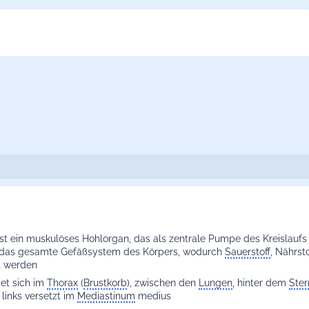
ist ein muskulöses Hohlorgan, das als zentrale Pumpe des Kreislaufs f
das gesamte Gefäßsystem des Körpers, wodurch
Sauerstoff
, Nährst
t werden
det sich im
Thorax
(
Brustkorb
), zwischen den
Lungen
, hinter dem
Ste
h links versetzt im
Mediastinum
medius