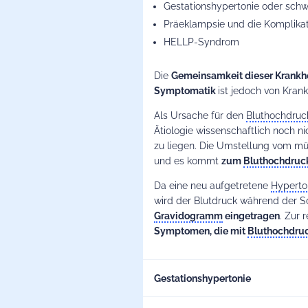
Gestationshypertonie oder schw
Präeklampsie und die Komplika
HELLP-Syndrom
Die
Gemeinsamkeit dieser Krankhe
Symptomatik
ist jedoch von Krank
Als Ursache für den
Bluthochdruc
Ätiologie wissenschaftlich noch ni
zu liegen. Die Umstellung vom müt
und es kommt
zum
Bluthochdruc
Da eine neu aufgetretene
Hyperto
wird der Blutdruck während der 
Gravidogramm
eingetragen
. Zur
Symptomen, die mit
Bluthochdru
Gestationshypertonie