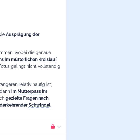
Die
Ausprägung der
men, wobei die genaue
s im mütterlichen Kreislauf
tus gelingt nicht vollständig
ngeren relativ häufig ist,
 dann
im
Mutterpass
im
uch
gezielte Fragen nach
ederkehrender
Schwindel
.