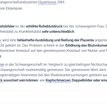
angerschaftsinduzierter
Hypertonus
(SIH)
tion Eklampsie
itsbilder
ist der
erhöhte Ruheblutdruck
bei der schwangeren Frau. 
heitsbild zu Krankheitsbild
sehr unterschiedlich
.
k
wird eine
fehlerhafte Ausbildung und Reifung der Plazenta
angenom
cht geklärt ist. Das Problem scheint in der
Erhöhung des Blutvolumen
terlichen Kreislauf auf den gemeinsamen Kreislauf von Mutter und Fö
k
.
nie
in der Schwangerschaft im Vergleich zu gleichaltrigen Nichtschwa
Schwangerschaft routinemäßig gemessen. Der gemessene Wert wird
 regelmäßigen Anamnese bei den Routineuntersuchungen gehören a
ck
assoziiert sein können
, wie
Kopfschmerzen
, Doppelbilder oder wi