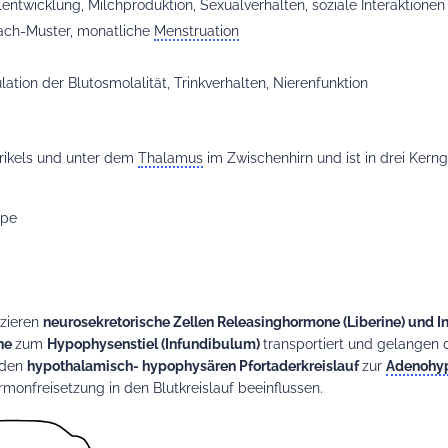
entwicklung, Milchproduktion, Sexualverhalten, soziale Interaktionen
ch-Muster, monatliche
Menstruation
tion der Blutosmolalität, Trinkverhalten, Nierenfunktion
trikels und unter dem
Thalamus
im Zwischenhirn und ist in drei Kerng
ppe
zieren
neurosekretorische Zellen Releasinghormone (Liberine) und I
ne
zum
Hypophysenstiel (Infundibulum)
transportiert und gelangen d
 den
hypothalamisch- hypophysären Pfortaderkreislauf
zur
Adenohy
monfreisetzung in den Blutkreislauf beeinflussen.