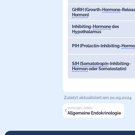
GHRH (Growth-
Hormone
-Releas
Hormon
)
Inhibiting-
Hormone
des
Hypothalamus
PIH (Prolactin-Inhibiting-
Hormo
SIH
(
Somatotropin
-Inhibiting-
Hormon
oder Somatostatin)
Zuletzt aktualisiert am 20.09.2024
Vorheriger Artikel
Allgemeine Endokrinologie