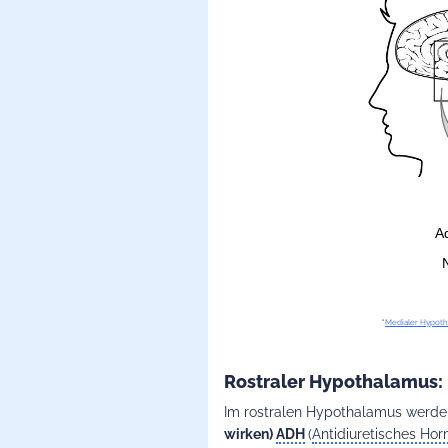
“
Medialer Hypot
Rostraler Hypothalamus:
Im rostralen Hypothalamus werde
wirken)
ADH
(
Antidiuretisches Ho