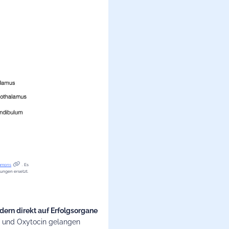
mmons
. Es
ungen ersetzt.
ndern direkt auf Erfolgsorgane
und Oxytocin gelangen