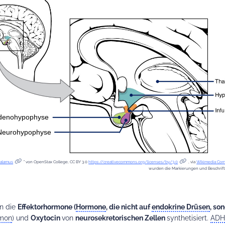
halamus
” von OpenStax College, CC BY 3.0
https://creativecommons.org/licenses/by/3.0
, via
Wikimedia Co
wurden die Markierungen und Beschrift
n die
Effektorhormone (
Hormone
, die nicht auf
endokrine Drüsen
, so
rmon
) und
Oxytocin
von
neurosekretorischen Zellen
synthetisiert.
ADH