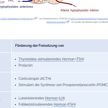
03 Axe hypothalamus hypophyse.png
” von Drpaulineneveu, CC BY-SA 4.0
https://creativecommons.org/licenses/b
Wikimedia Commons
. Es wurden die Markierungen und Beschr
Förderung der Freisetzung von
Thyreoidea-stimulierendes Hormon
(
TSH
)
Prolactin
Corticotropin (ACTH)
Stimuliert die Synthese von Proopiomelanocortin (POMC
Luteinisierendes
Hormon
(
LH
)
-
Follikelstimulierendes
Hormon
(
FSH
)