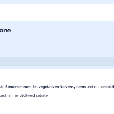
one
gste
Steuerzentrum
des
vegetativen Nervensystems
und des
endokr
aufnahme, Stoffwechselrate