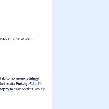
ruppen unterteilbar:
nhibitorhormone (
Statine
).
ort in die
Portalgefäße
. Die
pophyse
transportiert, wo sie