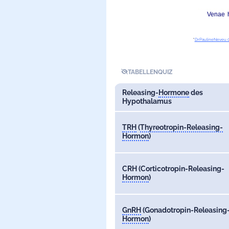
“
DrPaulineNeveu 
TABELLENQUIZ
Releasing-
Hormone
des
Hypothalamus
TRH
(
Thyreotropin-Releasing-
Hormon
)
CRH (Corticotropin-Releasing-
Hormon
)
GnRH
(Gonadotropin-Releasing
Hormon
)