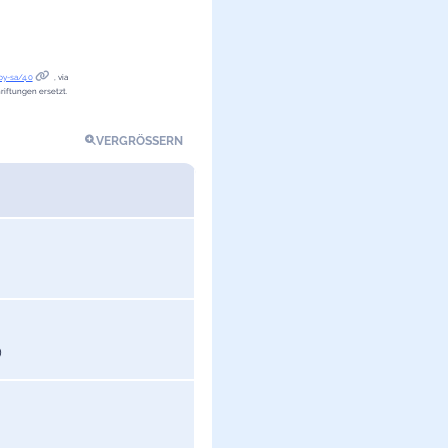
y-sa/4.0
, via
iftungen ersetzt.
VERGRÖSSERN
)