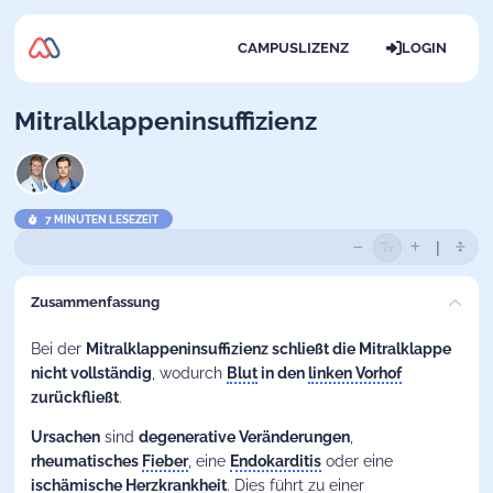
CAMPUSLIZENZ
LOGIN
Mitralklappeninsuffizienz
7 MINUTEN LESEZEIT
Zusammenfassung
Bei der
Mitralklappeninsuffizienz
schließt die Mitralklappe
nicht vollständig
, wodurch
Blut
in den
linken Vorhof
zurückfließt
.
Ursachen
sind
degenerative Veränderungen
,
rheumatisches
Fieber
, eine
Endokarditis
oder eine
ischämische Herzkrankheit
. Dies führt zu einer