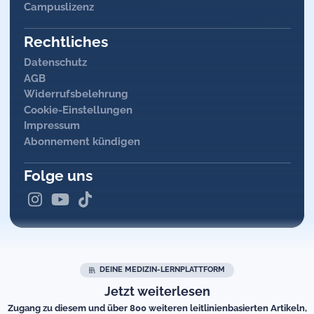
Campuslizenz
Ggf. präoperativ oder präinterventionell
Rechtsherzkatheter:
zur Bestimmung des
Pulmonalarteriendrucks
Rechtliches
Ggf. präoperativ oder präinterventionell
Datenschutz
Linksherzkatheter:
zur Einschätzung der
AGB
Mitralklappeninsuffizienz und der Druckverhältnisse und
Widerrufsbelehrung
zum
Ausschluss einer
KHK
, die präinterventionell oder
intraoperativ (mit)therapiert werden sollte
Cookie-Einstellungen
Impressum
Abonnement kündigen
Folge uns
Interventionelles Mitralklappenclipping
DEINE MEDIZIN-LERNPLATTFORM
Jetzt weiterlesen
Zugang zu diesem und über 800 weiteren leitlinienbasierten Artikeln,