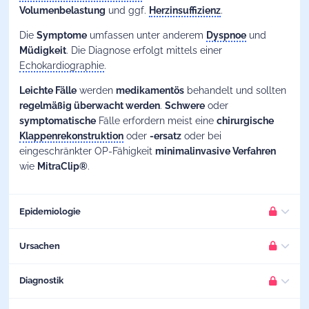
Volumenbelastung
und ggf.
Herzinsuffizienz
.
Die
Symptome
umfassen unter anderem
Dyspnoe
und
Müdigkeit
. Die Diagnose erfolgt mittels einer
Echokardiographie
.
Leichte Fälle
werden
medikamentös
behandelt und sollten
regelmäßig überwacht werden
.
Schwere
oder
symptomatische
Fälle erfordern meist eine
chirurgische
Klappenrekonstruktion
oder
-ersatz
oder bei
eingeschränkter OP-Fähigkeit
minimalinvasive Verfahren
wie
MitraClip®
.
Epidemiologie
Die Mitralklappeninsuffizienz ist das
häufigste erworbene
Ursachen
BITTE EINLOGGEN
und das
zweithäufigste behandlungsbedürftige Vitium
in
Deutschland. Die
Prävalenz steigt stark
mit dem
Alter
an.
Damit wir Dir weiterhin Inhalte in hoher Qualität bieten
Degenerativ:
Diagnostik
können, ist dieser Teil des Artikels nur für registrierte
Häufig durch
Nutzer:innen zugänglich. Logge dich ein oder teste Mediknow
BITTE EINLOGGEN
jetzt kostenlos.