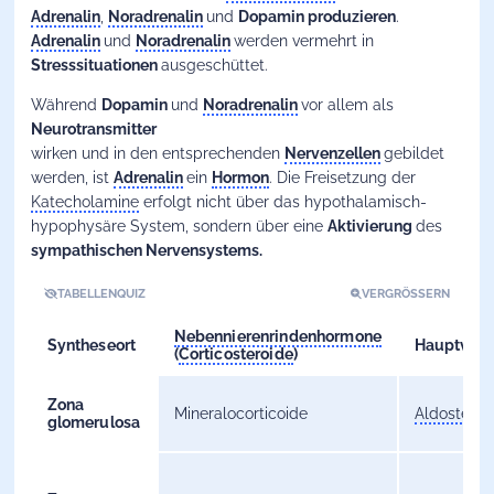
Adrenalin
,
Noradrenalin
und
Dopamin produzieren
.
Adrenalin
und
Noradrenalin
werden vermehrt in
Stresssituationen
ausgeschüttet.
Während
Dopamin
und
Noradrenalin
vor allem als
Neurotransmitter
wirken und in den entsprechenden
Nervenzellen
gebildet
werden, ist
Adrenalin
ein
Hormon
. Die Freisetzung der
Katecholamine
erfolgt nicht über das hypothalamisch-
hypophysäre System, sondern über eine
Aktivierung
des
sympathischen Nervensystems.
TABELLENQUIZ
VERGRÖSSERN
Nebennierenrindenhormone
Syntheseort
Hauptvertr
(
Corticosteroide
)
Zona
Mineralocorticoide
Aldosteron
glomerulosa