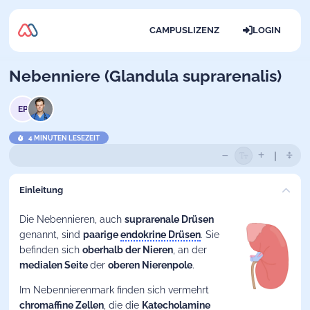
CAMPUSLIZENZ
LOGIN
Nebenniere (Glandula suprarenalis)
EP
4 MINUTEN LESEZEIT
Einleitung
Die
Nebennieren
, auch
suprarenale Drüsen
genannt, sind
paarige
endokrine Drüsen
. Sie
befinden sich
oberhalb der Nieren
, an der
medialen Seite
der
oberen Nierenpole
.
Im Nebennierenmark finden sich vermehrt
chromaffine Zellen
, die die
Katecholamine