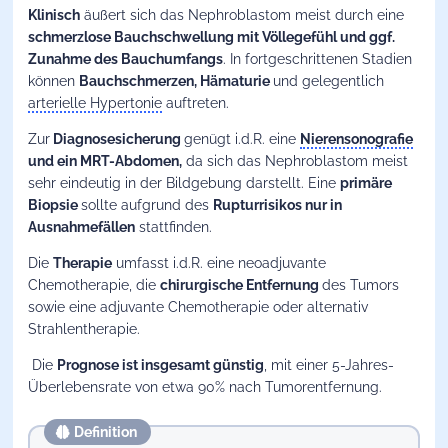
Klinisch
äußert sich das Nephroblastom meist durch eine
schmerzlose Bauchschwellung mit Völlegefühl und ggf.
Zunahme des Bauchumfangs
. In fortgeschrittenen Stadien
können
Bauchschmerzen, Hämaturie
und gelegentlich
arterielle Hypertonie
auftreten.
Zur
Diagnosesicherung
genügt i.d.R. eine
Nierensonografie
und ein MRT-Abdomen,
da sich das Nephroblastom meist
sehr eindeutig in der Bildgebung darstellt. Eine
primäre
Biopsie
sollte aufgrund des
Rupturrisikos nur in
Ausnahmefällen
stattfinden.
Die
Therapie
umfasst i.d.R. eine neoadjuvante
Chemotherapie, die
chirurgische Entfernung
des Tumors
sowie eine adjuvante Chemotherapie oder alternativ
Strahlentherapie.
Die
Prognose ist insgesamt günstig
, mit einer 5-Jahres-
Überlebensrate von etwa 90% nach Tumorentfernung.
Definition