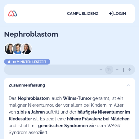
CAMPUSLIZENZ
LOGIN
Nephroblastom
16 MINUTEN LESEZEIT
Zusammenfassung
Das
Nephroblastom
, auch
Wilms-Tumor
genannt, ist ein
maligner Nierentumor, der vor allem bei Kindern im Alter
von
2 bis 5 Jahren
auftritt und der
häufigste Nierentumor im
Kindesalter
ist. Es zeigt eine
höhere Prävalenz bei Mädchen
und ist oft mit
genetischen Syndromen
wie dem WAGR-
Syndrom assoziiert.