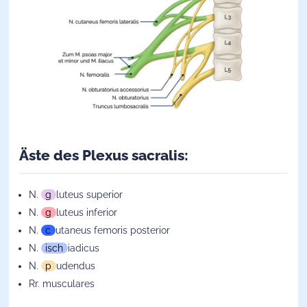
Äste des Plexus sacralis:
N.
g
luteus superior
N.
g
luteus inferior
N.
c
utaneus femoris posterior
N.
isch
iadicus
N.
p
udendus
Rr. musculares