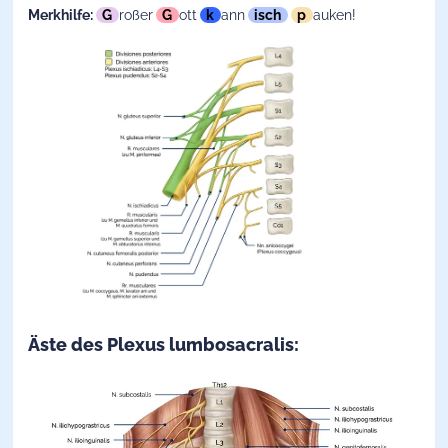
Merkhilfe:
G
roßer
G
ott
k
ann
isch
p
auken!
Äste des Plexus lumbosacralis: