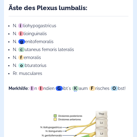
Äste des Plexus lumbalis:
N.
i
liohypogastricus
N.
i
lioinguinalis
N.
g
enitofemoralis
N.
c
utaneus femoris lateralis
N.
f
emoralis
N.
o
bturatorius
Rr. musculares
Merkhilfe:
I
n
I
ndien
G
ibt´s
K
aum
F
risches
O
bst!