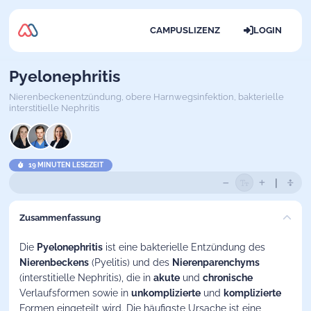
CAMPUSLIZENZ
LOGIN
Pyelonephritis
Nierenbeckenentzündung,
obere Harnwegsinfektion,
bakterielle
interstitielle Nephritis
19 MINUTEN LESEZEIT
Zusammenfassung
Die
Pyelonephritis
ist eine bakterielle Entzündung des
Nierenbeckens
(Pyelitis) und des
Nierenparenchyms
(interstitielle Nephritis), die in
akute
und
chronische
Verlaufsformen sowie in
unkomplizierte
und
komplizierte
Formen eingeteilt wird. Die häufigste Ursache ist eine