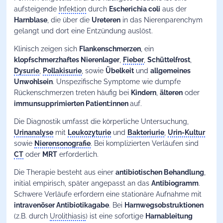
aufsteigende
Infektion
durch
Escherichia coli
aus der
Harnblase
, die über die
Ureteren
in das Nierenparenchym
gelangt und dort eine Entzündung auslöst.
Klinisch zeigen sich
Flankenschmerzen
, ein
klopfschmerzhaftes Nierenlager
,
Fieber
,
Schüttelfrost
,
Dysurie
,
Pollakisurie
, sowie
Übelkeit
und
allgemeines
Unwohlsein
. Unspezifische Symptome wie dumpfe
Rückenschmerzen treten häufig bei
Kindern
,
älteren
oder
immunsupprimierten Patient:innen
auf.
Die Diagnostik umfasst die körperliche Untersuchung,
Urinanalyse
mit
Leukozyturie
und
Bakteriurie
,
Urin-Kultur
sowie
Nierensonografie
. Bei komplizierten Verläufen sind
CT
oder
MRT
erforderlich.
Die Therapie besteht aus einer
antibiotischen Behandlung
,
initial empirisch, später angepasst an das
Antibiogramm
.
Schwere Verläufe erfordern eine stationäre Aufnahme mit
intravenöser Antibiotikagabe
. Bei
Harnwegsobstruktionen
(z.B. durch
Urolithiasis
) ist eine sofortige
Harnableitung