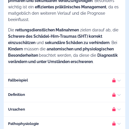
primären und sekundären Verletzungsfolgen
. Besonders
wichtig ist ein
effizientes präklinisches Management
, da es
maßgeblich den weiteren Verlauf und die Prognose
beeinflusst.
Die
rettungsdienstlichen Maßnahmen
zielen darauf ab, die
Schwere des Schädel-Hirn-Traumas (SHT) korrekt
einzuschätzen
und
sekundäre Schäden zu verhindern
. Bei
Kindern
müssen die
anatomischen und physiologischen
Besonderheiten
beachtet werden, da diese die
Diagnostik
verändern und unter Umständen erschweren
.
Fallbeispiel
Um den Einstieg in das Thema
Schädel-Hirn-Trauma
etwas
Definition
zu erleichtern, wird im Folgenden ein Fall beschrieben, wie
er sich präklinisch ereignen könnte.
Ursachen
Definition
BITTE EINLOGGEN
Ein
Schädel-Hirn-Trauma (SHT)
entsteht durch eine
Das Szenario
Pathophysiologie
BITTE EINLOGGEN
Damit wir Dir weiterhin Inhalte in hoher Qualität bieten
Verletzung von Schädel und Gehirn
infolge einer
Info