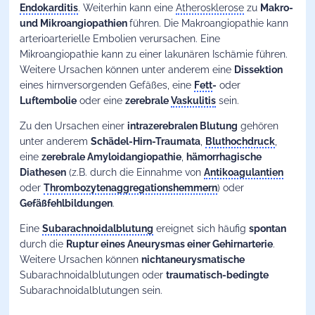
Endokarditis
. Weiterhin kann eine
Atherosklerose
zu
Makro-
und Mikroangiopathien
führen. Die Makroangiopathie kann
arterioarterielle Embolien verursachen. Eine
Mikroangiopathie kann zu einer lakunären Ischämie führen.
Weitere Ursachen können unter anderem eine
Dissektion
eines hirnversorgenden Gefäßes, eine
Fett
-
oder
Luftembolie
oder eine
zerebrale
Vaskulitis
sein.
Zu den Ursachen einer
intrazerebralen Blutung
gehören
unter anderem
Schädel-Hirn-Traumata
,
Bluthochdruck
,
eine
zerebrale Amyloidangiopathie
,
hämorrhagische
Diathesen
(z.B. durch die Einnahme von
Antikoagulantien
oder
Thrombozytenaggregationshemmern
) oder
Gefäßfehlbildungen
.
Eine
Subarachnoidalblutung
ereignet sich häufig
spontan
durch die
Ruptur eines Aneurysmas einer Gehirnarterie
.
Weitere Ursachen können
nichtaneurysmatische
Subarachnoidalblutungen oder
traumatisch-bedingte
Subarachnoidalblutungen sein.