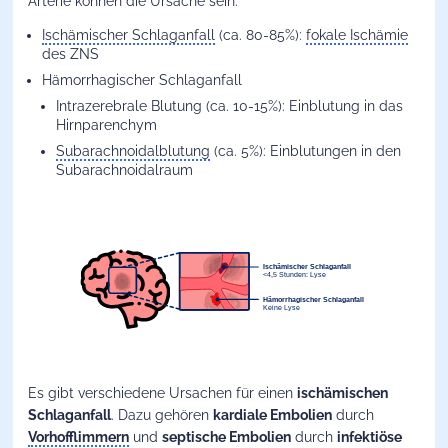
Arterie können die Ursache sein.
Ischämischer Schlaganfall
(ca. 80-85%):
fokale Ischämie
des ZNS
Hämorrhagischer Schlaganfall
Intrazerebrale Blutung (ca. 10-15%): Einblutung in das
Hirnparenchym
Subarachnoidalblutung
(ca. 5%): Einblutungen in den
Subarachnoidalraum
Es gibt verschiedene Ursachen für einen
ischämischen
Schlaganfall
. Dazu gehören
kardiale Embolien
durch
Vorhofflimmern
und
septische Embolien
durch
infektiöse