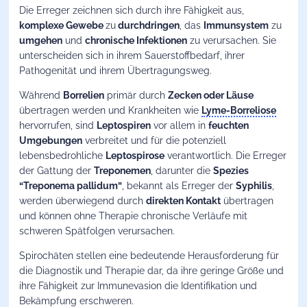
Die Erreger zeichnen sich durch ihre Fähigkeit aus,
komplexe Gewebe
zu
durchdringen
, das
Immunsystem
zu
umgehen
und
chronische Infektionen
zu verursachen. Sie
unterscheiden sich in ihrem Sauerstoffbedarf, ihrer
Pathogenität und ihrem Übertragungsweg.
Während
Borrelien
primär durch
Zecken oder Läuse
übertragen werden und Krankheiten wie
Lyme-Borreliose
hervorrufen, sind
Leptospiren
vor allem in
feuchten
Umgebungen
verbreitet und für die potenziell
lebensbedrohliche
Leptospirose
verantwortlich. Die Erreger
der Gattung der
Treponemen
, darunter die
Spezies
“Treponema pallidum”
, bekannt als Erreger der
Syphilis
,
werden überwiegend durch
direkten Kontakt
übertragen
und können ohne Therapie chronische Verläufe mit
schweren Spätfolgen verursachen.
Spirochäten stellen eine bedeutende Herausforderung für
die Diagnostik und Therapie dar, da ihre geringe Größe und
ihre Fähigkeit zur Immunevasion die Identifikation und
Bekämpfung erschweren.