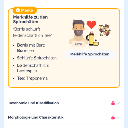
Merke
Merkhilfe zu den
Spirochäten
“Borris schlürft
leidenschaftlich Tee.”
Borr
is mit Bart:
Borr
elien
Merkhilfe Spirochäten
S
chlürft:
S
pirochäten
Le
iden
s
chaftlich:
Le
pto
s
pira
Te
e:
T
r
e
ponema
Taxonomie und Klassifikation
Die Spirochäten umfassen
Morphologie und Charakteristik
BITTE EINLOGGEN
mehrere Gattungen,
wovon drei für den