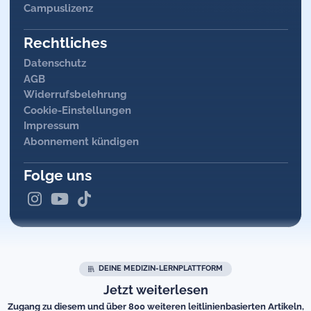
Campuslizenz
Nebenwirkungen:
überwiegend Reaktionen an der
Injektionsstelle, insgesamt gute Verträglichkeit
Rechtliches
Bewertung:
G-BA (2024) bescheinigt einen Zusatznutzen,
der jedoch noch nicht quantifizierbar ist
Datenschutz
AGB
Widerrufsbelehrung
Cookie-Einstellungen
Impressum
Abonnement kündigen
Folge uns
DEINE MEDIZIN-LERNPLATTFORM
Jetzt weiterlesen
Zugang zu diesem und über 800 weiteren leitlinienbasierten Artikeln,