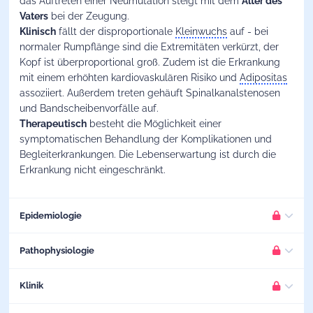
das Auftreten einer Neumutation steigt mit dem
Alter des
Vaters
bei der Zeugung.
Klinisch
fällt der disproportionale
Kleinwuchs
auf - bei
normaler Rumpflänge sind die Extremitäten verkürzt, der
Kopf ist überproportional groß. Zudem ist die Erkrankung
mit einem erhöhten kardiovaskulären Risiko und
Adipositas
assoziiert. Außerdem treten gehäuft Spinalkanalstenosen
und Bandscheibenvorfälle auf.
Therapeutisch
besteht die Möglichkeit einer
symptomatischen Behandlung der Komplikationen und
Begleiterkrankungen. Die Lebenserwartung ist durch die
Erkrankung nicht eingeschränkt.
Epidemiologie
Inzidenz
: etwa 1:20 000
Geburten
Pathophysiologie
BITTE EINLOGGEN
Mutation im
FGFR3-Gen
, typischerweise Gly380Arg (96 %)
Damit wir Dir weiterhin Inhalte in hoher Qualität bieten
Klinik
können, ist dieser Teil des Artikels nur für registrierte
oder Gly380Arg-Variante
BITTE EINLOGGEN
Nutzer:innen zugänglich. Logge dich ein oder teste Mediknow