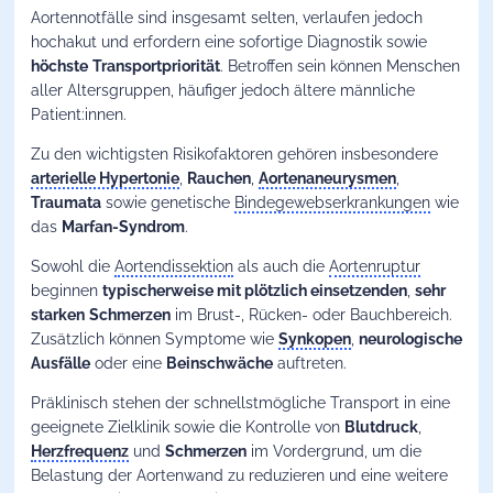
Aortennotfälle sind insgesamt selten, verlaufen jedoch
hochakut und erfordern eine sofortige Diagnostik sowie
höchste
Transportpriorität
. Betroffen sein können Menschen
aller Altersgruppen, häufiger jedoch ältere männliche
Patient:innen.
Zu den wichtigsten Risikofaktoren gehören insbesondere
arterielle Hypertonie
,
Rauchen
,
Aortenaneurysmen
,
Traumata
sowie genetische
Bindegewebserkrankungen
wie
das
Marfan-Syndrom
.
Sowohl die
Aortendissektion
als auch die
Aortenruptur
beginnen
typischerweise mit plötzlich einsetzenden
,
sehr
starken
Schmerzen
im Brust-, Rücken- oder Bauchbereich.
Zusätzlich können Symptome wie
Synkopen
,
neurologische
Ausfälle
oder eine
Beinschwäche
auftreten.
Präklinisch stehen der schnellstmögliche Transport in eine
geeignete Zielklinik sowie die Kontrolle von
Blutdruck
,
Herzfrequenz
und
Schmerzen
im Vordergrund, um die
Belastung der Aortenwand zu reduzieren und eine weitere