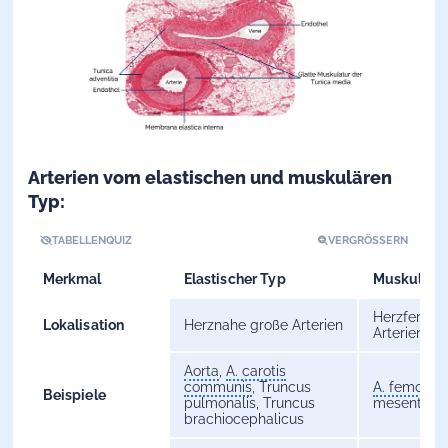
Arterien vom elastischen und muskulären
Typ:
TABELLENQUIZ
VERGRÖSSERN
Merkmal
Elastischer Typ
Muskulärer
Herzfernere
Lokalisation
Herznahe große Arterien
Arterien
Aorta
,
A. carotis
communis
, Truncus
A. femorali
Beispiele
pulmonalis, Truncus
mesenteric
brachiocephalicus