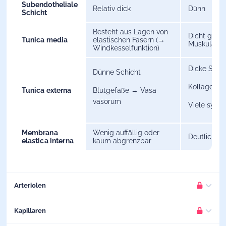
Subendotheliale
Relativ dick
Dünn
Schicht
Besteht aus Lagen von
Dicht gepa
Tunica media
elastischen Fasern (→
Muskulatur
Windkesselfunktion)
Dicke Schic
Dünne Schicht
Kollagenfas
Tunica externa
Blutgefäße → Vasa
vasorum
Viele symp
Membrana
Wenig auffällig oder
Deutlich a
elastica interna
kaum abgrenzbar
Arteriolen
Funktion
Kapillaren
Regulation der Durchblutung in den nachgeschalteten
BITTE EINLOGGEN