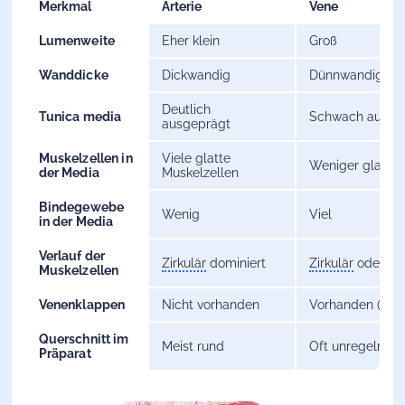
Merkmal
Arterie
Vene
Lumenweite
Eher klein
Groß
Wanddicke
Dickwandig
Dünnwandig
Deutlich
Tunica media
Schwach ausge
ausgeprägt
Muskelzellen in
Viele glatte
Weniger glatte 
der Media
Muskelzellen
Bindegewebe
Wenig
Viel
in der Media
Verlauf der
Zirkulär
dominiert
Zirkulär
oder lon
Muskelzellen
Venenklappen
Nicht vorhanden
Vorhanden (v. a.
Querschnitt im
Meist rund
Oft unregelmä
Präparat