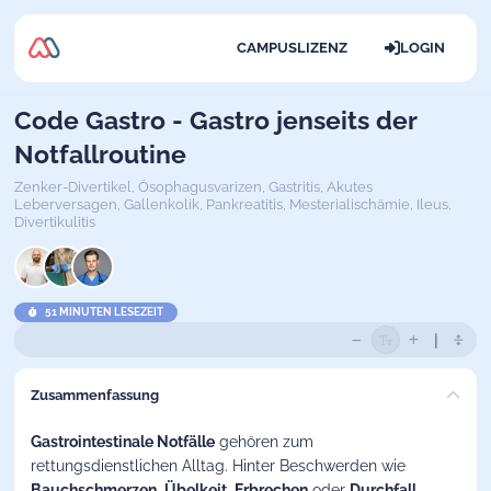
CAMPUSLIZENZ
LOGIN
Code Gastro - Gastro jenseits der
Notfallroutine
Zenker-Divertikel,
Ösophagusvarizen,
Gastritis,
Akutes
Leberversagen,
Gallenkolik,
Pankreatitis,
Mesterialischämie,
Ileus,
Divertikulitis
51 MINUTEN LESEZEIT
Zusammenfassung
Gastrointestinale Notfälle
gehören zum
rettungsdienstlichen Alltag. Hinter Beschwerden wie
Bauchschmerzen
,
Übelkeit
,
Erbrechen
oder
Durchfall