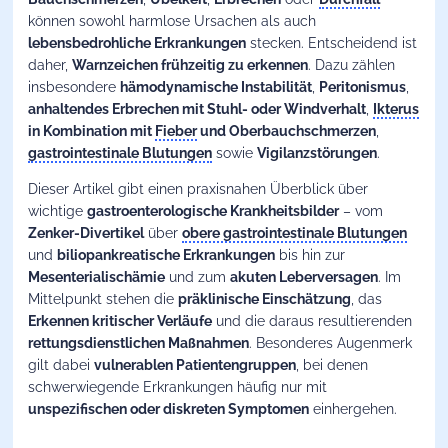
können sowohl harmlose Ursachen als auch
lebensbedrohliche Erkrankungen
stecken. Entscheidend ist
daher,
Warnzeichen frühzeitig zu erkennen
. Dazu zählen
insbesondere
hämodynamische Instabilität
,
Peritonismus
,
anhaltendes Erbrechen mit Stuhl- oder Windverhalt
,
Ikterus
in Kombination mit
Fieber
und Oberbauchschmerzen
,
gastrointestinale Blutungen
sowie
Vigilanzstörungen
.
Dieser Artikel gibt einen praxisnahen Überblick über
wichtige
gastroenterologische Krankheitsbilder
– vom
Zenker-Divertikel
über
obere gastrointestinale Blutungen
und
biliopankreatische Erkrankungen
bis hin zur
Mesenterialischämie
und zum
akuten Leberversagen
. Im
Mittelpunkt stehen die
präklinische Einschätzung
, das
Erkennen kritischer Verläufe
und die daraus resultierenden
rettungsdienstlichen Maßnahmen
. Besonderes Augenmerk
gilt dabei
vulnerablen Patientengruppen
, bei denen
schwerwiegende Erkrankungen häufig nur mit
unspezifischen oder diskreten Symptomen
einhergehen.