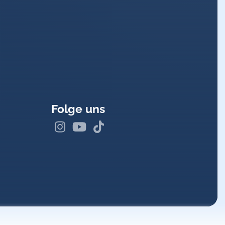
g im Verlauf möglich
ällen,
Folge uns
nfall
, offene Beckenfraktur