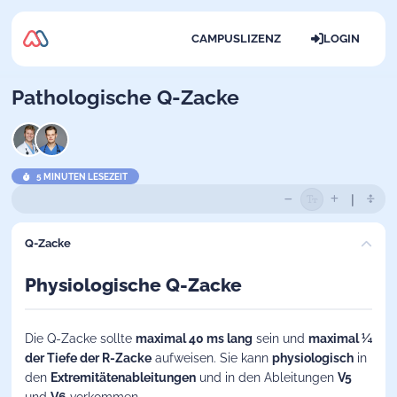
CAMPUSLIZENZ
LOGIN
Pathologische Q-Zacke
5 MINUTEN LESEZEIT
Q-Zacke
Physiologische Q-Zacke
Die
Q-Zacke
sollte
maximal 40 ms lang
sein und
maximal ¼
der Tiefe der R-Zacke
aufweisen. Sie kann
physiologisch
in
den
Extremitätenableitungen
und in den Ableitungen
V5
und
V6
vorkommen.