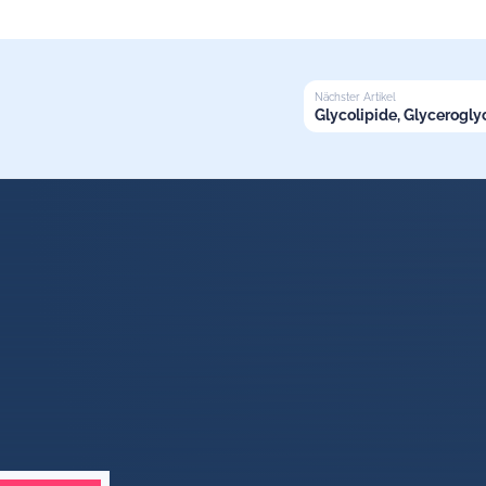
Nächster Artikel
BITTE EINLOGGEN
Glycolipide, Glycerogly
die Phosphatgruppe und die organische Verbindung
rhin Inhalte in hoher Qualität bieten können, ist dieser Teil des Artikels nu
s der Fettsäure und der Kohlenwasserstoffkette der Sphingoidbase
r:innen zugänglich. Logge dich ein oder teste Mediknow jetzt kostenlos.
JETZT KOSTENLOS TESTEN
ANMELDEN MIT GOOGLE
dbindung
an die
Aminogruppe
von Sphingosin bindet
ramidsynthase
katalysiert
 Bindung wieder
den
enthalten: