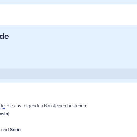
ide
ide
, die aus folgenden Bausteinen bestehen:
osin
):
und
Serin