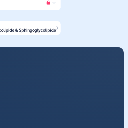
colipide & Sphingoglycolipide
r für