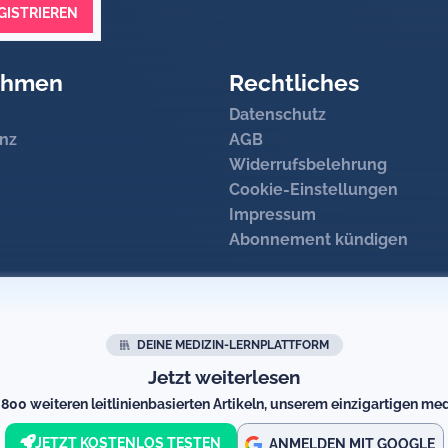
GISTRIEREN
Sphingolipide, sondern ist auch beteiligt an:
ehmen
Rechtliches
ltod)
Datenschutz
nz
AGB
Widerrufsbelehrung
s Sphingophospholipid:
Cookie-Einstellungen
ndung
Cholin
Impressum
l von:
Abonnement kündigen
chicht der Lipiddoppelschicht)
nervensystem (ZNS)
eküle
freisetzen
DEINE MEDIZIN-LERNPLATTFORM
Jetzt weiterlesen
00 weiteren leitlinienbasierten Artikeln, unserem einzigartigen med
JETZT KOSTENLOS TESTEN
ANMELDEN MIT GOOGLE