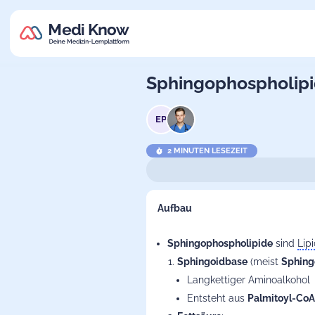
Sphingophospholip
EP
2 MINUTEN LESEZEIT
Aufbau
Sphingophospholipide
sind
Lip
Sphingoidbase
(meist
Sphing
Langkettiger Aminoalkohol
Entsteht aus
Palmitoyl-CoA