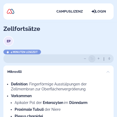
CAMPUSLIZENZ
LOGIN
Zellfortsätze
EP
4 MINUTEN LESEZEIT
Mikrovilli
Definition
: Fingerförmige Ausstülpungen der
Zellmembran zur Oberflächenvergrößerung
Vorkommen
Apikaler Pol der
Enterozyten
im
Dünndarm
Proximale Tubuli
der Niere
Plexus choroidei