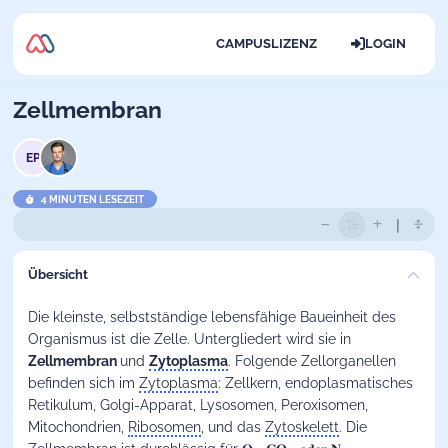
CAMPUSLIZENZ
LOGIN
Zellmembran
EP
4 MINUTEN LESEZEIT
Übersicht
Die kleinste, selbstständige lebensfähige Baueinheit des
Organismus ist die Zelle. Untergliedert wird sie in
Zellmembran
und
Zytoplasma
. Folgende Zellorganellen
befinden sich im
Zytoplasma
: Zellkern, endoplasmatisches
Retikulum, Golgi-Apparat, Lysosomen, Peroxisomen,
Mitochondrien,
Ribosomen
, und das
Zytoskelett
. Die